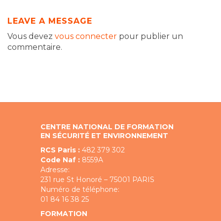
LEAVE A MESSAGE
Vous devez
vous connecter
pour publier un
commentaire.
CENTRE NATIONAL DE FORMATION
EN SÉCURITÉ ET ENVIRONNEMENT
RCS Paris :
482 379 302
Code Naf :
8559A
Adresse:
231 rue St Honoré – 75001 PARIS
Numéro de téléphone:
01 84 16 38 25
FORMATION